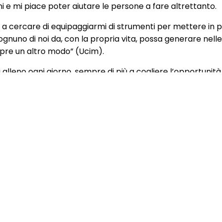
i e mi piace poter aiutare le persone a fare altrettanto.
a cercare di equipaggiarmi di strumenti per mettere in p
nuno di noi da, con la propria vita, possa generare nell
pre un altro modo” (Ucim).
alleno ogni giorno, sempre di più a cogliere l’opportunità
a vita.
molo, ed esempio, che la felicità si può scegliere ed è possi
e un rapporto di fiducia, complicità e serenità piena con
o portatori di gioia.
mine “madre”, credo che racchiuda in sé il generare, crear
e attraverso gli altri.