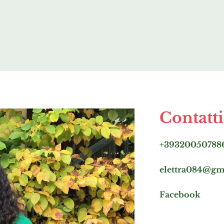
Contatti
+39320050788
elettra084@gm
Facebook