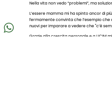
Nella vita non vedo “problemi”, ma soluzion
L’essere mamma mi ha spinto ancor di più 
fermamente convinta che l’esempio che og
nuovi per imparare a vedere che "c’è sem
Grazie alla crescita personale e a UCIM mi 
d’innanzi, per migliorare me stessa e la mi
Uno dei miei sogni è diventare io stessa sti
Perché non è mai troppo tardi per costruir
avere accanto, per poter essere ogni giorn
Attribuisco un significato profondo al ter
essere umano e a ogni ambito della vita.
La mia visione è accendere la luce del poter