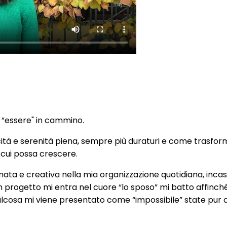
n ”essere" in cammino.
tà e serenità piena, sempre più duraturi e come trasfor
 cui possa crescere.
a e creativa nella mia organizzazione quotidiana, incastr
un progetto mi entra nel cuore “lo sposo” mi batto affinch
qualcosa mi viene presentato come “impossibile” state pur 