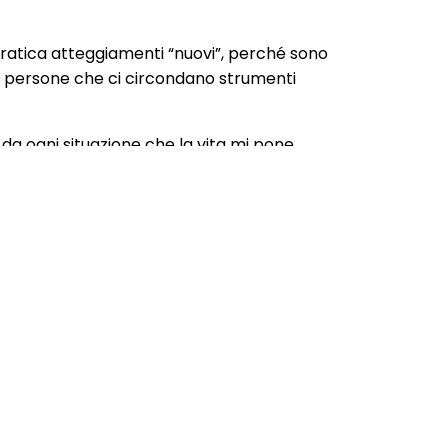
ratica atteggiamenti “nuovi”, perché sono
e persone che ci circondano strumenti
 da ogni situazione che la vita mi pone
bile.
 le persone a noi care e che scegliamo di
e, connettere e nutrire, esteso ad ogni