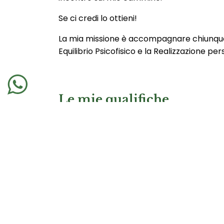
Se ci credi lo ottieni!
La mia missione è accompagnare chiunque 
Equilibrio Psicofisico e la Realizzazione pe
Le mie qualifiche
Trainer di Tecniche Energetiche e Meditati
Massaggiatrice olistica attraverso i princi
Operatrice Shiatsu biodinamico e Tuinà
Ideatrice di “Riconoscersi nella Vita” e “M
Certificata Spiritualcoach®