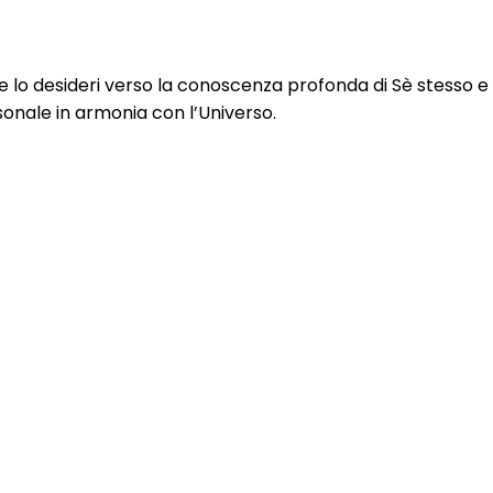
lo desideri verso la conoscenza profonda di Sè stesso e 
rsonale in armonia con l’Universo.
ve per la crescita e lo sviluppo del benessere personale
pi della Medicina Tradizionale Cinese.
editando nel Ben-Essere”.