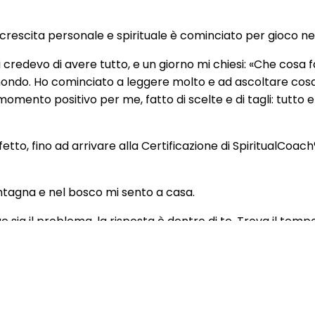
 crescita personale e spirituale è cominciato per gioco ne
ui credevo di avere tutto, e un giorno mi chiesi: «Che cosa
 mondo. Ho cominciato a leggere molto e ad ascoltare cosa
omento positivo per me, fatto di scelte e di tagli: tutto 
etto, fino ad arrivare alla Certificazione di SpiritualCoa
montagna e nel bosco mi sento a casa.
 sia il problema, la risposta è dentro di te. Trova il tem
ervare e agire, e come per magia tutto si risolve. Credici,