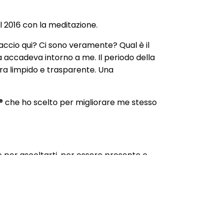
l 2016 con la meditazione.
 faccio qui? Ci sono veramente? Qual è il
 accadeva intorno a me. Il periodo della
era limpido e trasparente. Una
ch® che ho scelto per migliorare me stesso
po per ascoltarti, per essere presente e
 abbi fede e di sicuro troverai la tua