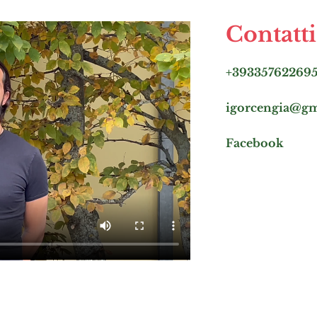
Contatti
+39335762269
igorcengia@gm
Facebook