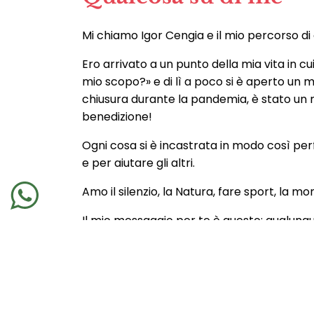
Mi chiamo Igor Cengia e il mio percorso di
Ero arrivato a un punto della mia vita in c
mio scopo?» e di lì a poco si è aperto un
chiusura durante la pandemia, è stato un m
benedizione!
Ogni cosa si è incastrata in modo così perf
e per aiutare gli altri.
Amo il silenzio, la Natura, fare sport, la 
Il mio messaggio per te è questo: qualunque
consapevole, per unire bene e male, per oss
strada.