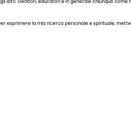
a agli altri. Genitori, educatori e in generale chiunque com
r esprimere la mia ricerca personale e spirituale, mettend
Ultimi eventi