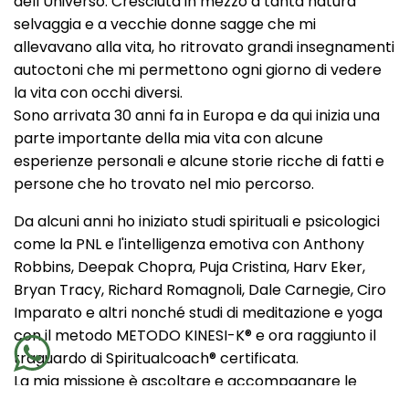
dell’Universo. Cresciuta in mezzo a tanta natura
selvaggia e a vecchie donne sagge che mi
allevavano alla vita, ho ritrovato grandi insegnamenti
autoctoni che mi permettono ogni giorno di vedere
la vita con occhi diversi.
Sono arrivata 30 anni fa in Europa e da qui inizia una
parte importante della mia vita con alcune
esperienze personali e alcune storie ricche di fatti e
persone che ho trovato nel mio percorso.
Da alcuni anni ho iniziato studi spirituali e psicologici
come la PNL e l'intelligenza emotiva con Anthony
Robbins, Deepak Chopra, Puja Cristina, Harv Eker,
Bryan Tracy, Richard Romagnoli, Dale Carnegie, Ciro
Imparato e altri nonché studi di meditazione e yoga
con il metodo METODO KINESI-K® e ora raggiunto il
traguardo di Spiritualcoach® certificata.
La mia missione è ascoltare e accompagnare le
persone nella ricerca di se stesse e dare loro la forza