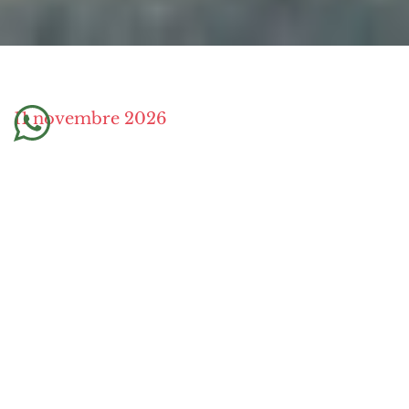
11 novembre 2026
OnLine dalle 17 alle 19
Evento Gratuito
Sono poche le persone che conoscono la vera
motivazione
che sta alla base di ogni
relazione
. Sarà forse questo il motivo per cui
ai nostri giorni si fatica a stare insieme?
L’energia legata alle relazioni d’amore si sta
muovendo in maniera davvero potente e la
dimostrazione è proprio la facilità con cui ci si