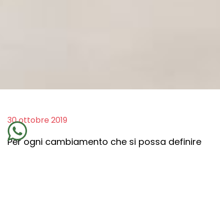
30 ottobre 2019
Per ogni cambiamento che si possa definire
tale ci vuole tempo, determinazione e
dedizione. Cambiare uno schema che
abbiamo mantenuto vivo per anni, è
un’insieme di riconoscimento e metodo.
Detto questo, quando c’è un problema cosa