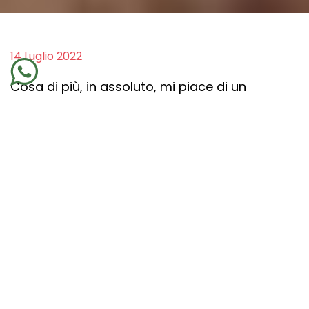
14 Luglio 2022
Cosa di più, in assoluto, mi piace di un
residenziale? Difficile scegliere tra la
preparazione del materiale prima della
partenza, il durante e il ritorno a casa. E poi ci
sono le
relazioni
che si creano, connessioni
preziose fatte di storie raccontate, spesso
con emozione, aperture di porte che erano
rimaste chiuse per molto, troppo tempo.
Ogni residenziale è un'esperienza a
trecentosessanta gradi. Molte ore insieme,
relazioni
e idee che si mescolano mentre
facciamo colazione, prepariamo il pranzo o