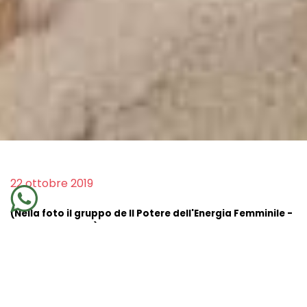
22 ottobre 2019
(Nella foto il gruppo de Il Potere dell'Energia Femminile -
Formentera 2018)
Sono sicura che se qualcuno ti dicesse ora