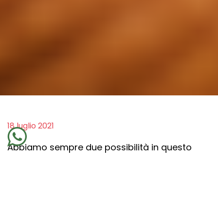
18 luglio 2021
Abbiamo sempre due possibilità in questo
mondo diviso, una è l’opposto dell’altra ed
entrambe rispondono sempre alla famosa
affermazione «
chiedi e ti sarà dato
». E due
sono le esperienze che vivremo: la prima è
rimanere prigionieri delle nostre idee, la