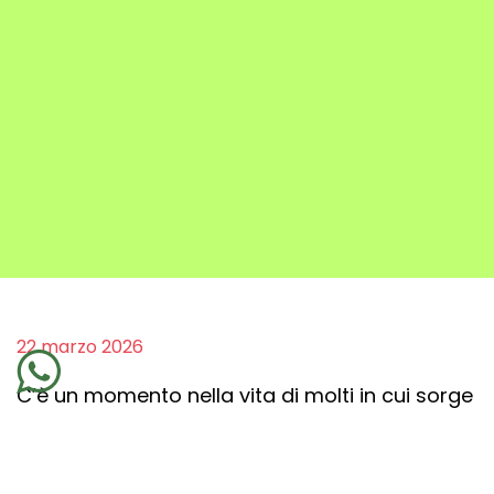
22 marzo 2026
C’è un momento nella vita di molti in cui sorge
la voglia viscerale di uscire dal sistema,
lasciare tutto, cambiare aria, coordinate,
abitudini. Una casa sui monti o andare in una