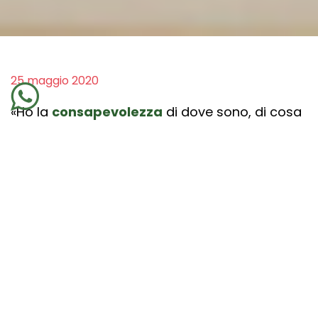
25 maggio 2020
«Ho la
consapevolezza
di dove sono, di cosa
sto facendo e se sto amando profondamente
quello che faccio oppure ho bisogno di
chiarirmi ancora un po’ le idee?» Bisognerebbe
di tanto in tanto aiutare la nostra
consapevolezza
a
salire di livello
rispondendo
a questa domanda. Perché te la propongo
oggi? Per un motivo molto semplice: aiutarti a
scoprire se sei davvero felice.
A volte ci raccontiamo la storiella della felicità
lasciandoci abbagliare dalle luci della ribalta.