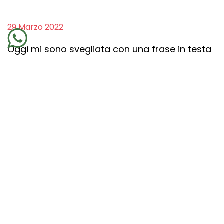
29 Marzo 2022
Oggi mi sono svegliata con una frase in testa
riguardo la neutralità del mondo. Non la
ricordo con precisione, ma ricordo di essermi
domandata cosa ci fosse di neutrale nella
guerra o nelle difficoltà, o quando passiamo
le giornate spaventati perché non sappiamo
come sarà il futuro.
La conclusione è che il mondo
non è affatto neutrale!
È diviso, spezzettato in mille sfaccettature,