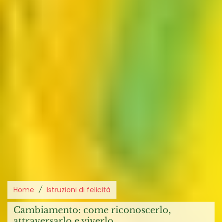
Home
Istruzioni di felicità
cambiamento: come riconoscerlo,
attraversarlo e viverlo