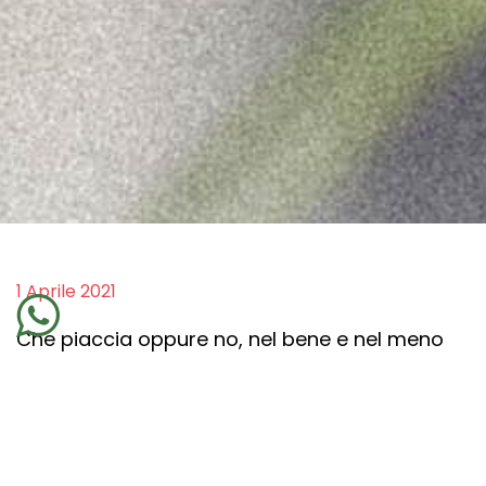
1 Aprile 2021
Che piaccia oppure no, nel bene e nel meno
bene, nella
consapevolezza
oppure
nell'incoscienza, ispiriamo sempre gli altri con
il nostro modo di essere. In passato ho
creduto di
dover fare tutto da sola
ed ho la
certezza di essere stata ispirata da mia