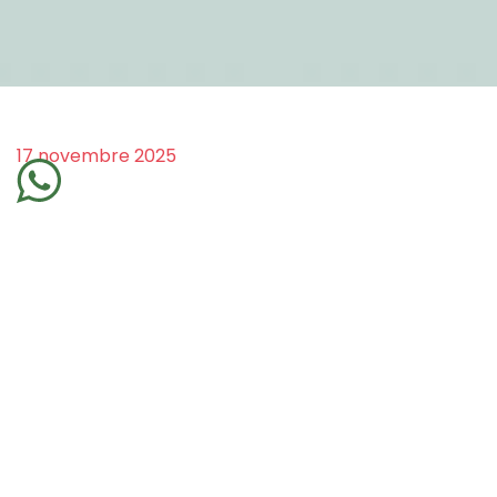
17 novembre 2025
equilibrio mente corpo spirito: da
concetto a pratica
In molti parlano di equilibrio mente corpo
spirito, nei libri, nei corsi, nei post sui social.
Sembra quasi una formula magica da ripetere
e, come per incanto, la vita si sistema. Ma la
verità è che se questo equilibrio non entra nel
corpo, resta solo una frase ben formulata.