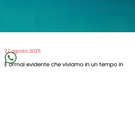
27 agosto 2025
È ormai evidente che viviamo in un tempo in
cui la tecnologia corre veloce, spesso più
veloce della nostra capacità di comprenderla.
L’intelligenza artificiale, i dispositivi digitali, le
connessioni globali: tutto sembra portarci
verso un domani fatto di automatismi e
algoritmi. Ma la vera domanda è:
chi sarà
l’uomo del futuro?