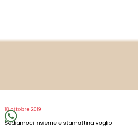
18 ottobre 2019
Sediamoci insieme e stamattina voglio
condividere con te un credo personale: gli altri