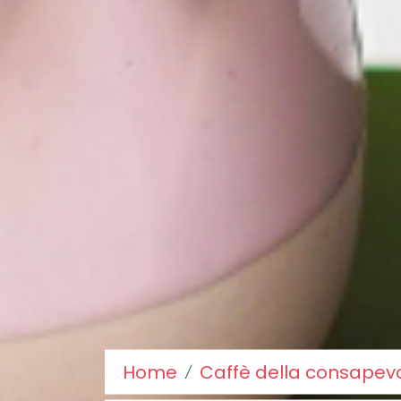
Home
Caffè della consapev