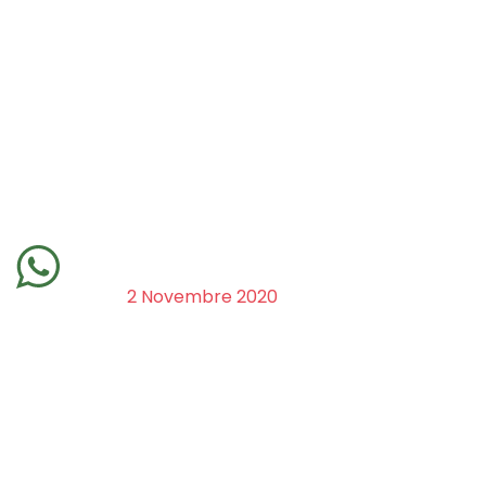
2 Novembre 2020
Oggi è il giorno perfetto per raccont
declinare anche
al maschile
e che pa
loro relazione durava da tanto tant
cresciuti insieme. All'inizio era bellis
sapeva come riportare armonia nella 