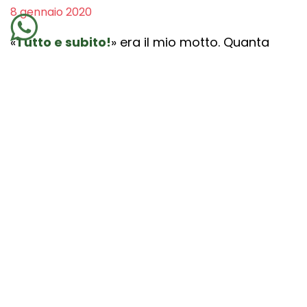
8 gennaio 2020
«
Tutto e subito!
» era il mio motto. Quanta
impazienza! E confesso che in
alcune circostanze lo sono ancora. Non
ritengo l'impazienza una qualità da
abolire
totalmente
. Come ogni cosa in questo
mondo di percezione, ha il suo lato luminoso e
utile.
Detto questo,
un’eccessiva impazienza
può
provocare danni e limitare la possibilità di
perderci dei pezzi importanti che sono propri
di un’esperienza. Quando siamo di fronte a un
regalo – per esempio – i momenti di
vero
piacere
sono quelli pazienti e legati
all’apertura della scatola, un misto di emozioni