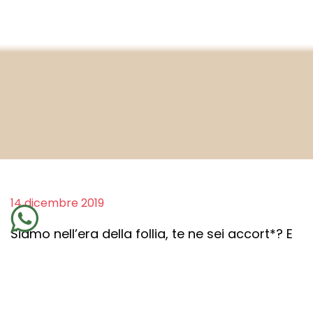
14 dicembre 2019
Siamo nell’era della follia, te ne sei accort*? E
non è una cattiva notizia perché in un mondo
così evidentemente folle, non possiamo più
ignorare i fatti. Eppure c’è ancora parecchio
da fare. Molte persone non hanno ancora