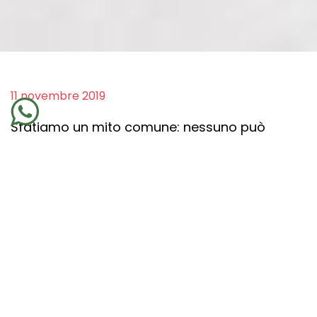
11 novembre 2019
Sfatiamo un mito comune: nessuno può
portarci via energia o renderci infelici senza il
nostro consenso.
Se fosse possibile per qualcuno
rubare l'energia di qualcun altro,
dovremmo rivedere il concetto di
libertà.