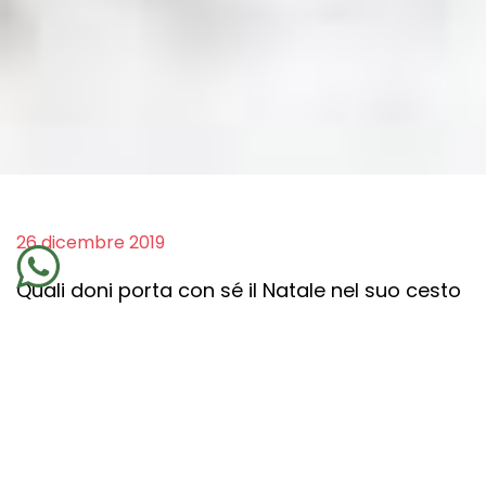
26 dicembre 2019
Quali doni porta con sé il Natale nel suo cesto
generoso,
la festa della luce
per eccellenza, il
momento in cui il mondo dovrebbe fermarsi a
riflettere per ricominciare con un’energia
rinnovata?
Pace, gioia, serenità. Poi c’è l’abbondanza, la
ricchezza. Cos’altro? La bontà d’animo,