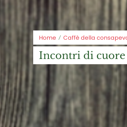
Home
Caffè della consapev
incontri di cuore