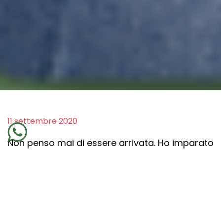
11 settembre 2020
Non penso mai di essere arrivata. Ho imparato
che
il cambiamento
è fonte di vita e che, una
volta arrivata dove ho scelto, sono pronta a
celebrare e a ripartire per un’altra avventura.
Oggi mi è chiaro che ogni traguardo
raggiunto
segna la fine di un percorso e l’inizio