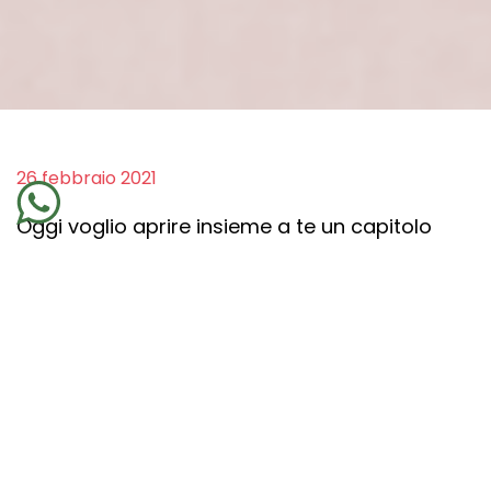
26 febbraio 2021
Oggi voglio aprire insieme a te un capitolo
nuovo riguardo le relazioni, quello tra suocera
e nuora, per poterlo osservare con più
attenzione e
consapevolezza
. Il ruolo della
suocera è da sempre oggetto di attacco e
calunnia esattamente come quello della
nuora. Ho ricevuto e ancora ricevo molte mail
relative a questo atavico problema che
spesso viene sottovalutato, fino a diventare