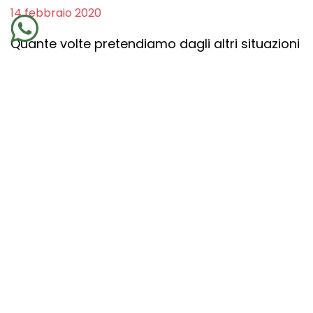
14 febbraio 2020
Quante volte pretendiamo dagli altri situazioni
che possiamo avere solo riconoscendole in
noi? Nel
bene e nel male
,
al femminile
tanto
quanto
al maschile
, se ci aspettiamo che
siano gli altri a renderci felici, abbiamo
sbagliato di grosso.
Facciamo un esempio con l’amore. Come
possiamo pretendere di
essere amati
se non
riusciamo a guardarci allo specchio senza
giudicare il nostro aspetto? Come possiamo
essere felici
se la nostra vita è un continuo
sacrificarsi per gli altri nella speranza che
qualcuno ci possa ricompensare con l’amore?
Prendiamo l’amore visto
al femminile
, così