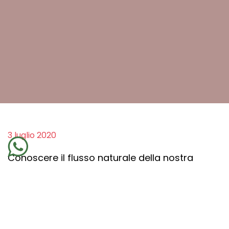
3 luglio 2020
Conoscere il flusso naturale della nostra
comunicazione è fondamentale per
comprendere le informazioni che arrivano
dalla quotidianità. Questo flusso va da dentro
– dalla mente – a fuori – nel mondo – e
ritorna a noi attraverso esperienze, immagini,