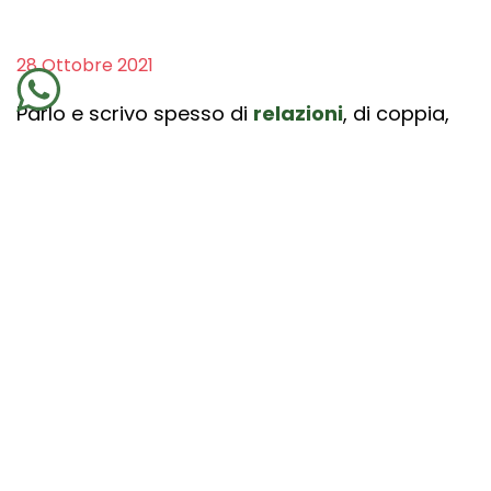
28 Ottobre 2021
Parlo e scrivo spesso di
relazioni
, di coppia,
d'amicizia, professionali e poco
di
relazioni
spirituali. Oggi ti voglio coinvolgere
in una riflessione alla quale, forse, non hai
ancora pensato.
Uno dei primi coach e il primo a
scrivere di coaching e
relazioni
a
mio parere fu Gesù.
Conosceva l’importanza delle
relazioni
e
usava le metafore per indurre, chiunque lo